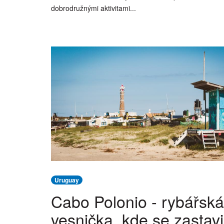
dobrodružnými aktivitami...
Uruguay
Cabo Polonio - rybářská
vesnička, kde se zastavi