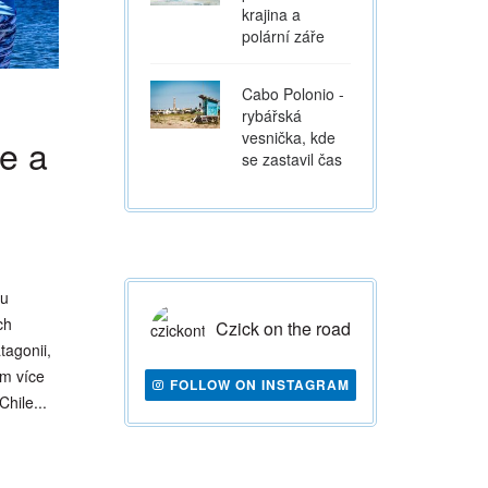
krajina a
polární záře
Cabo Polonio -
rybářská
vesnička, kde
le a
se zastavil čas
mu
ch
Czick on the road
tagonii,
em více
FOLLOW ON INSTAGRAM
hile...