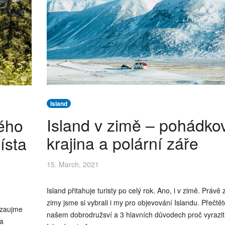
Island
Island v zimě – pohádko
kého
krajina a polární záře
ísta
15. March, 2021
Island přitahuje turisty po celý rok. Ano, i v zimě. Právě
zimy jsme si vybrali i my pro objevování Islandu. Přečtět
á zaujme
našem dobrodružsví a 3 hlavních důvodech proč vyrazit
 a