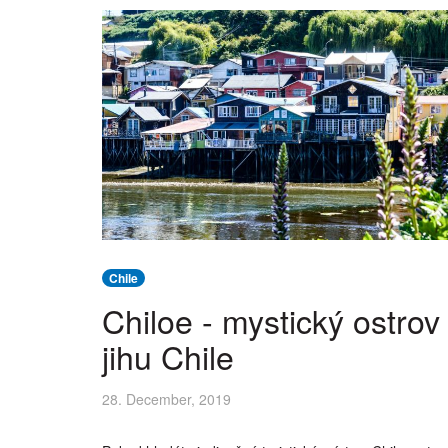
Chile
Chiloe - mystický ostrov
jihu Chile
28. December, 2019