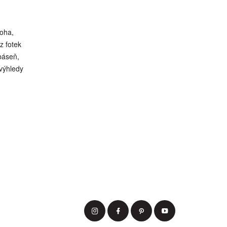
noha,
z fotek
báseň,
výhledy