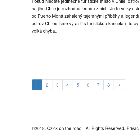
Pokud hledáte jedinečné turistické místo v Chile, ostro
na jihu Chile je rozhodně jedním z nich. Je to velký ost
od Puerto Montt zahalený tajemnými příběhy a legend
ostrov Chiloe jsme vyrazili s turistickou kanceláří, to 
velká chyba...
1
2
3
4
5
6
7
8
©2018. Czick on the road - All Rights Reserved.
Privac