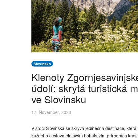
Slovinsko
Klenoty Zgornjesavinjs
údolí: skrytá turistická m
ve Slovinsku
17. November, 2023
​V srdci Slovinska se skrývá jedinečná destinace, kter
každého cestovatele svým bohatstvím přírodních krás