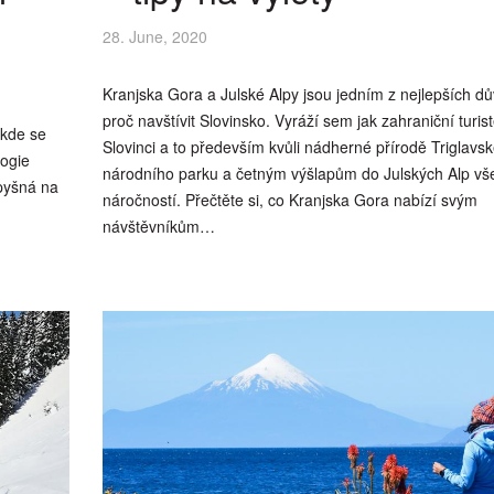
28. June, 2020
Kranjska Gora a Julské Alpy jsou jedním z nejlepších d
proč navštívit Slovinsko. Vyráží sem jak zahraniční turist
 kde se
Slovinci a to především kvůli nádherné přírodě Triglavs
logie
národního parku a četným výšlapům do Julských Alp vš
 pyšná na
náročností. Přečtěte si, co Kranjska Gora nabízí svým
návštěvníkům…