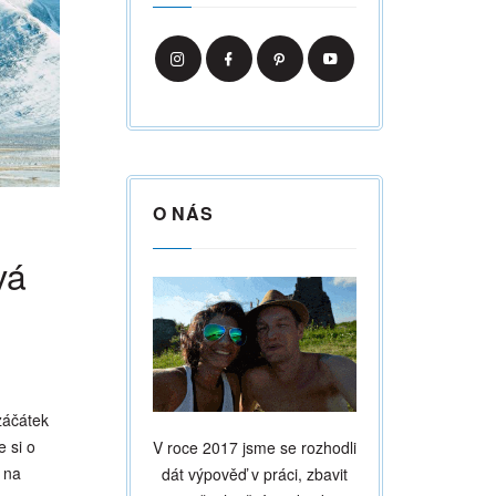
O NÁS
vá
 záčátek
e si o
V roce 2017 jsme se rozhodli
 na
dát výpověď v práci, zbavit