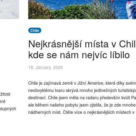
Chile
Nejkrásnější místa v Chi
kde se nám nejvíc líbilo
18. January, 2020
Chile je zajímavá země v Jižní Americe, která díky své
neobvyklému tvaru skrývá mnoho jedinečných turistický
žitost
destinací. Chile jsem měla na radaru především kvůli Pa
eré
ale během našeho pobytu jsem zjistila, že je zde mnoh
ístupných
nádherných míst. Čtěte více o nejkrásnějších místech v C