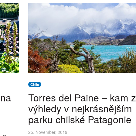
Chile
 na
Torres del Paine – kam 
výhledy v nejkrásnějším
parku chilské Patagonie
25. November, 2019