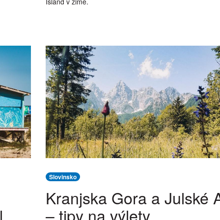
Island v zimě.
Slovinsko
Kranjska Gora a Julské 
l
– tipy na výlety