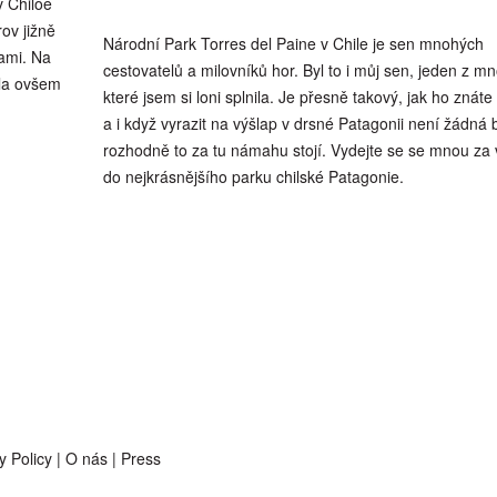
v Chiloe
rov jižně
Národní Park Torres del Paine v Chile je sen mnohých
ami. Na
cestovatelů a milovníků hor. Byl to i můj sen, jeden z m
byla ovšem
které jsem si loni splnila. Je přesně takový, jak ho znáte 
a i když vyrazit na výšlap v drsné Patagonii není žádná 
rozhodně to za tu námahu stojí. Vydejte se se mnou za 
do nejkrásnějšího parku chilské Patagonie.
y Policy
|
O nás
|
Press