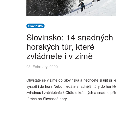
Slovinsko
Slovinsko: 14 snadných
horských túr, které
zvládnete i v zimě
28. February, 2020
Chystáte se v zimě do Slovinska a nechcete si ujít příle
vyrazit i do hor? Nebo hledáte snadnější túry do hor kt
zvládnou i začátečníci? Čtěte o krásných a snadno př
túrách na Slovinské hory.