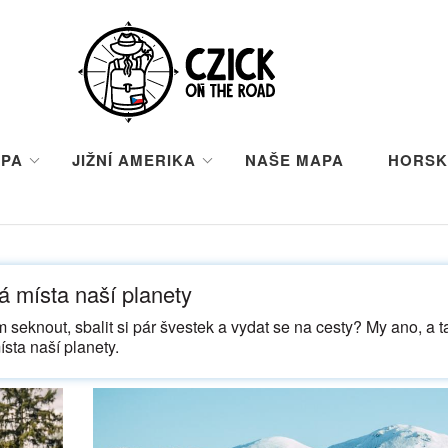
PA
JIŽNÍ AMERIKA
NAŠE MAPA
HORSK
 místa naší planety
m seknout, sbalit si pár švestek a vydat se na cesty? My ano, a t
sta naší planety.