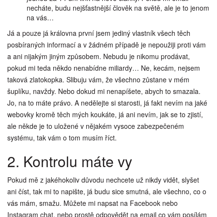
necháte, budu nejšťastnější člověk na světě, ale je to jenom
na vás…
Já a pouze já královna první jsem jediný vlastník všech těch
posbíraných informací a v žádném případě je nepoužiji proti vám
a ani nijakým jiným způsobem. Nebudu je nikomu prodávat,
pokud mi teda někdo nenabídne miliardy… Ne, kecám, nejsem
taková zlatokopka. Slibuju vám, že všechno zůstane v mém
šuplíku, navždy. Nebo dokud mi nenapíšete, abych to smazala.
Jo, na to máte právo. A nedělejte si starosti, já fakt nevím na jaké
webovky kromě těch mých koukáte, já ani nevím, jak se to zjistí,
ale někde je to uložené v nějakém vysoce zabezpečeném
systému, tak vám o tom musím říct.
2. Kontrolu máte vy
Pokud mě z jakéhokoliv důvodu nechcete už nikdy vidět, slyšet
ani číst, tak mi to napište, já budu sice smutná, ale všechno, co o
vás mám, smažu. Můžete mi napsat na Facebook nebo
Instagram chat, nebo prostě odpovědět na email co vám posílám