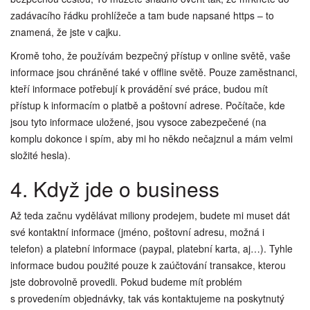
zadávacího řádku prohlížeče a tam bude napsané https – to
znamená, že jste v cajku.
Kromě toho, že používám bezpečný přístup v online světě, vaše
informace jsou chráněné také v offline světě. Pouze zaměstnanci,
kteří informace potřebují k provádění své práce, budou mít
přístup k informacím o platbě a poštovní adrese. Počítače, kde
jsou tyto informace uložené, jsou vysoce zabezpečené (na
komplu dokonce i spím, aby mi ho někdo nečajznul a mám velmi
složité hesla).
4. Když jde o business
Až teda začnu vydělávat miliony prodejem, budete mi muset dát
své kontaktní informace (jméno, poštovní adresu, možná i
telefon) a platební informace (paypal, platební karta, aj…). Tyhle
informace budou použité pouze k zaúčtování transakce, kterou
jste dobrovolně provedli. Pokud budeme mít problém
s provedením objednávky, tak vás kontaktujeme na poskytnutý