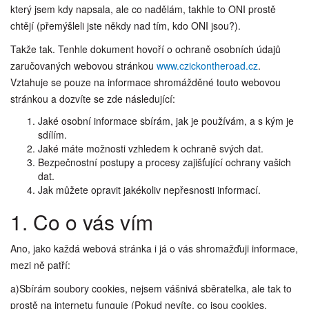
který jsem kdy napsala, ale co nadělám, takhle to ONI prostě
chtějí (přemýšleli jste někdy nad tím, kdo ONI jsou?).
Takže tak. Tenhle dokument hovoří o ochraně osobních údajů
zaručovaných webovou stránkou
www.czickontheroad.cz
.
Vztahuje se pouze na informace shromážděné touto webovou
stránkou a dozvíte se zde následující:
Jaké osobní informace sbírám, jak je používám, a s kým je
sdílím.
Jaké máte možnosti vzhledem k ochraně svých dat.
Bezpečnostní postupy a procesy zajišťující ochrany vašich
dat.
Jak můžete opravit jakékoliv nepřesnosti informací.
1. Co o vás vím
Ano, jako každá webová stránka i já o vás shromažďuji informace,
mezi ně patří:
a)Sbírám soubory cookies, nejsem vášnivá sběratelka, ale tak to
prostě na internetu funguje (Pokud nevíte, co jsou cookies,