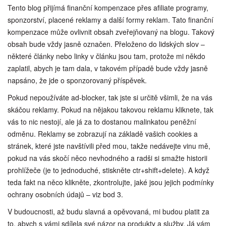
Tento blog přijímá finanční kompenzace přes afiliate programy,
sponzorství, placené reklamy a další formy reklam. Tato finanční
kompenzace může ovlivnit obsah zveřejňovaný na blogu. Takový
obsah bude vždy jasně označen. Přeloženo do lidských slov –
některé články nebo linky v článku jsou tam, protože mi někdo
zaplatil, abych je tam dala, v takovém případě bude vždy jasně
napsáno, že jde o sponzorovaný příspěvek.
Pokud nepoužíváte ad-blocker, tak jste si určitě všimli, že na vás
skáčou reklamy. Pokud na nějakou takovou reklamu kliknete, tak
vás to nic nestojí, ale já za to dostanou malinkatou peněžní
odměnu. Reklamy se zobrazují na základě vašich cookies a
stránek, které jste navštívili před mou, takže nedávejte vinu mě,
pokud na vás skočí něco nevhodného a radši si smažte historii
prohlížeče (je to jednoduché, stiskněte ctr+shift+delete). A když
teda fakt na něco klikněte, zkontrolujte, jaké jsou jejich podmínky
ochrany osobních údajů – viz bod 3.
V budoucnosti, až budu slavná a opěvovaná, mi budou platit za
to, abych s vámi sdílela své názor na produkty a služby. Já vám