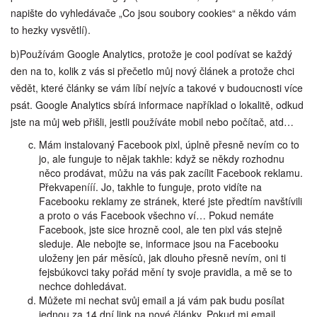
napište do vyhledávače „Co jsou soubory cookies“ a někdo vám
to hezky vysvětlí).
b)Používám Google Analytics, protože je cool podívat se každý
den na to, kolik z vás si přečetlo můj nový článek a protože chci
vědět, které články se vám líbí nejvíc a takové v budoucnosti více
psát. Google Analytics sbírá informace například o lokalitě, odkud
jste na můj web přišli, jestli používáte mobil nebo počítač, atd…
Mám instalovaný Facebook pixl, úplně přesně nevím co to
jo, ale funguje to nějak takhle: když se někdy rozhodnu
něco prodávat, můžu na vás pak zacílit Facebook reklamu.
Překvapenííí. Jo, takhle to funguje, proto vidíte na
Facebooku reklamy ze stránek, které jste předtím navštívili
a proto o vás Facebook všechno ví… Pokud nemáte
Facebook, jste sice hrozně cool, ale ten pixl vás stejně
sleduje. Ale nebojte se, informace jsou na Facebooku
uloženy jen pár měsíců, jak dlouho přesně nevím, oni ti
fejsbúkovci taky pořád mění ty svoje pravidla, a mě se to
nechce dohledávat.
Můžete mi nechat svůj email a já vám pak budu posílat
jednou za 14 dní link na nové články. Pokud mi email