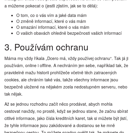
a můžeme pokecat o (jestli zjistím, jak se to dělá):
O tom, co o vás vím a jaké data mám
O změně informací, které o vás mám
O smazání informací, které o vás mám
O vašich obavách ohledně bezpečnosti vašich informací
3. Používám ochranu
Máma my vždy říkala „Dcero má, vždy používej ochranu“. Tak já ji
používám, online i offline. A nechráním jen sebe, například tak, že
pravidelně mažu historii prohlížeče včetně těch zatracených
cookies, ale chráním také vás, takže všechny informace jsou
bezpečně uložené na nějakém zcela nedostupném serveru, nebo
tak nějak.
Až se jednou rozhodnu začít něco prodávat, abych mohla
cestovat navždy, no prostě, když se jednou stane, že začnu sbírat
citlivé informace, jako čísla kreditních karet, tak si můžete být jistí,
že tyhle informace jsou zakódované a dostanou se ke mně
bezpečnou cestou, To můžete snadno ověřit tak, že mrknete do