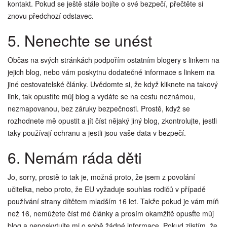
kontakt. Pokud se ještě stále bojíte o své bezpečí, přečtěte si
znovu předchozí odstavec.
5. Nenechte se unést
Občas na svých stránkách podpořím ostatním blogery s linkem na
jejich blog, nebo vám poskytnu dodatečné informace s linkem na
jiné cestovatelské články. Uvědomte si, že když kliknete na takový
link, tak opustíte můj blog a vydáte se na cestu neznámou,
nezmapovanou, bez záruky bezpečnosti. Prostě, když se
rozhodnete mě opustit a jít číst nějaký jiný blog, zkontrolujte, jestli
taky používají ochranu a jestli jsou vaše data v bezpečí.
6. Nemám ráda děti
Jo, sorry, prostě to tak je, možná proto, že jsem z povolání
učitelka, nebo proto, že EU vyžaduje souhlas rodičů v případě
používání strany dítětem mladším 16 let. Takže pokud je vám míň
než 16, nemůžete číst mé články a prosím okamžitě opusťte můj
blog a neposkytujte mi o sobě žádné informace. Pokud zjistím, že