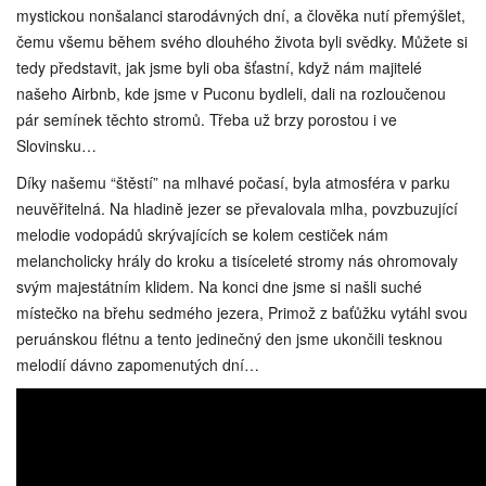
mystickou nonšalanci starodávných dní, a člověka nutí přemýšlet,
čemu všemu během svého dlouhého života byli svědky. Můžete si
tedy představit, jak jsme byli oba šťastní, když nám majitelé
našeho Airbnb, kde jsme v Puconu bydleli, dali na rozloučenou
pár semínek těchto stromů. Třeba už brzy porostou i ve
Slovinsku…
Díky našemu “štěstí” na mlhavé počasí, byla atmosféra v parku
neuvěřitelná. Na hladině jezer se převalovala mlha, povzbuzující
melodie vodopádů skrývajících se kolem cestiček nám
melancholicky hrály do kroku a tisíceleté stromy nás ohromovaly
svým majestátním klidem. Na konci dne jsme si našli suché
místečko na břehu sedmého jezera, Primož z baťůžku vytáhl svou
peruánskou flétnu a tento jedinečný den jsme ukončili tesknou
melodií dávno zapomenutých dní…