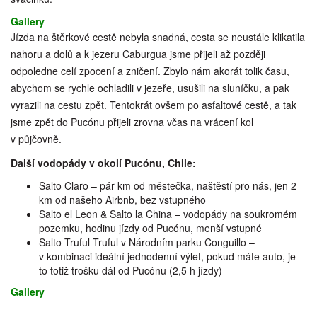
Gallery
Jízda na štěrkové cestě nebyla snadná, cesta se neustále klikatila
nahoru a dolů a k jezeru Caburgua jsme přijeli až později
odpoledne celí zpocení a zničení. Zbylo nám akorát tolik času,
abychom se rychle ochladili v jezeře, usušili na sluníčku, a pak
vyrazili na cestu zpět. Tentokrát ovšem po asfaltové cestě, a tak
jsme zpět do Pucónu přijeli zrovna včas na vrácení kol
v půjčovně.
Další vodopády v okolí Pucónu, Chile:
Salto Claro – pár km od městečka, naštěstí pro nás, jen 2
km od našeho Airbnb, bez vstupného
Salto el Leon & Salto la China – vodopády na soukromém
pozemku, hodinu jízdy od Pucónu, menší vstupné
Salto Truful Truful v Národním parku Conguillo –
v kombinaci ideální jednodenní výlet, pokud máte auto, je
to totiž trošku dál od Pucónu (2,5 h jízdy)
Gallery