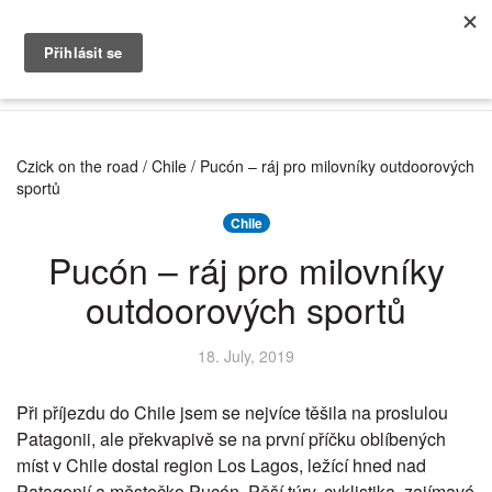
Czick on the road
/
Chile
/ Pucón – ráj pro milovníky outdoorových
sportů
Chile
Pucón – ráj pro milovníky
outdoorových sportů
18. July, 2019
Při příjezdu do Chile jsem se nejvíce těšila na proslulou
Patagonii, ale překvapivě se na první příčku oblíbených
míst v Chile dostal region Los Lagos, ležící hned nad
Patagonií a městečko Pucón. Pěší túry, cyklistika, zajímavé