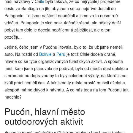
naší návštěvy v Ch
ile
byla taková, že co nejrychleji projedeme
cestu ze Santiaga na jih, abychom se co nejdříve dostali do
Patagonie. To jsme naštěstí neudělali a jsem za to nesmírně
vděčná. Patagonie je sice neskutečné krásná, ale nějaký delší
pobyt tam dole je docela nepříjemná záležitost, ale o tom
později…
Jediné, čeho jsem v Pucónu litovala, bylo to, že už jsme neměli
auto. Na rozdíl od
Bolívie
a
Peru
je totiž Chile docela drahé,
hlavně co se týče organizovaných turistických aktivit. A spousta
míst, kam jsem plánovala se podívat, byla od města dost daleko a
s hromadnou dopravou by to byly celodenní výlety, na které jsme
kvůli práci neměli čas. A tak jsme ty místa prostě museli oželet a
alespoň máme důvod k návratu. A co nás teda na tom Pucónu tak
nadchlo?
Pucón, hlavní město
outdoorových aktivit
Pucon je menší městečko v Chilském regionu Los Lagos (oblast