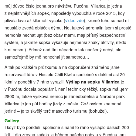
můj důvod číslo jedna pro návštěvu Pucónu. Villarica je jedna
z nejaktivnějších sopek, naposledy vybouchla v roce 2015, kdy
plivala lávu až kilometr vysoko (
video zde
), kromě toho se nad ní
neustále zvedá obláček dýmu. No, takový adrenalin jsem si prostě
nemohla nechat ujít (bez obav mami, mají přísný bezpečnostní
systém, a jakmile sopka vykazuje nejmenší znaky aktivity, nikdo
k ní nesmí). Primož nad tím nápadem tak nadšený nebyl, ale
samozřejmě by mě nenechal jít samotnou…
A tak po krátkém průzkumu a na doporučení známého jsme
rezervovali túru v Hostelu Chili Kiwi a společně s dalšími asi 20
lidmi v pondělí v 7 ráno vyrazili.
Výšlap na sopku Villarrica
je
v Pucónu docela populární, není technicky těžký, sopka má „jen“
2800 m, takže výšková nemoc je zanedbatelná a Národní park
Villarica je jen půl hodiny jízdy z města. Což ovšem znamená
jediné – je to skvělý terč masového turismu (bohužel).
Gallery
I když bylo pondělí, společně s námi to ráno vyšláplo dalších 200
lidí. Léto zrovna začalo, a během našeho pobytu v Pucónu tam