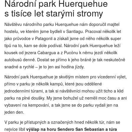
Národní park Huerquehue
s tisíce let starými stromy
Návštěvu národního parku Huerquehue nám doporučil majitel
hostelu, ve kterém jsme bydleli v Santiagu. Pracoval několik let
jako průvodce v Patagonii a získali jsme od něho několik super
tipů na to, kam se dole podíval. Národní park Huerquehue leží
kousek od jezera Cabargua a z Pucónu k němu jezdí několik
autobusů denně. Dostat se přímo k jeho bráně je tak neskutečně
snadné a rychlé – je to jen asi hodina jízdy.
Národní park Huerquehue je skvělým místem pro vícedenní výlet,
přímo v parku je několik kampů, které jsou oddělené
jednodenními túrami, a tak si návštěvníci mohou užít ticho a klid
parku na plné doušky. My jsme bohužel už neměli moc času a ani
vybavení na kempování, a tak jsme se do parku vydali jen na
jeden den.
V parku je přístupných a označených hned několik túr, nám se
nejvíce líbil
výšlap na horu Sendero San Sebastian a túra