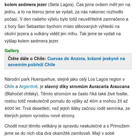
kolem sedmera jezer
(Siete Lagos). Čas jsme ovšem měli jen na
jednu, a to na kterou jsme se vydali, za nás nakonec rozhodlo
počasí. V den našeho výletu bylo totiž neuvěřitelně zamračeno a
z hory San Sebastian bychom místo slibovaných výhledů na
okolní jezera a vulkány viděli jen mlhu. Tak jsme se vydali na
výšlap kolem sedmera jezer.
Gallery
Čtěte dále o Chile:
Cuevas de Anzota, krásné jeskyně na
severním pobřeží Chile
Národní park Huerquehue, stejně jako celý Los Lagos region v
Ch
ile
a
Argentině
, je
slavný díky
stromům Auracaria Araucana
(Blahočet chilský). Těmto stromům se často říká také živé fosilie,
rostou totiž neskutečně pomalu do výšky až 40m a mohou žít až
4000 let. Trvá desetiletí, než jejich šišky začnou rodit semínka, ze
kterých potom vyrostou nové stromy.
Chodit mezi těmito velikány je opravdu neskutečné a s Primožem
jsme se do nich oba dva okamžitě zamilovali. Mají v sobě