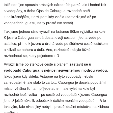
totiž není jen spousta krásných národních parků, ale i hodně řek
s vodopády, a třeba Ojos de Caburgua rozhodně patří
k nejkrásnějším, které jsem kdy viděla (samozřejmě až po
vodopádech Iguazu, na ty prostě nic nemá)
Tak jsme jednou ráno vyrazili na krásnou 50km vyjížďku na kole.
K jezeru Caburgua se dá dostat dvojí cestou – jedna vede po
asfaltce, přímo k jezeru a druhá vede po štěrkové cestě lesíčkem
a klikatí se nahoru a dolů. Ano, rozhodně nebylo těžké
rozhodnout se, kudy pojedeme :-D
Vyrazili jsme po štěrkové cestě s plánem
zastavit se u
vodopádů Caburgua
, s nejvíce
neuvěřitelnou modrou vodou
,
jakou jsem kdy viděla. Vstupné na tyto vodopády nebylo
zanedbatelné, ale stálo to za to… Caburgua je docela populární
místo, většina lidí tam přijede autem, ale výlet na kole byl
rozhodně lepší volba – po cestě od vodopádů k jezeru Caburgua
je totiž ještě několik odboček k dalším menším vodopádům. A to
takovým, kde nikdo jiný nebyl – prostě ideální místečko na klidnou
svačinku.