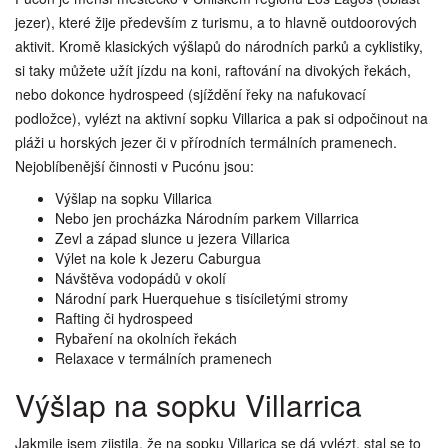
jezer), které žije především z turismu, a to hlavně outdoorových
aktivit. Kromě klasických výšlapů do národních parků a cyklistiky,
si taky můžete užít jízdu na koni, raftování na divokých řekách,
nebo dokonce hydrospeed (sjíždění řeky na nafukovací
podložce), vylézt na aktivní sopku Villarica a pak si odpočinout na
pláži u horských jezer či v přírodních termálních pramenech.
Nejoblíbenější činnosti v Pucónu jsou:
Výšlap na sopku Villarica
Nebo jen procházka Národním parkem Villarrica
Zevl a západ slunce u jezera Villarica
Výlet na kole k Jezeru Caburgua
Návštěva vodopádů v okolí
Národní park Huerquehue s tisíciletými stromy
Rafting či hydrospeed
Rybaření na okolních řekách
Relaxace v termálních pramenech
Výšlap na sopku Villarrica
Jakmile jsem zjistila, že na sopku Villarica se dá vylézt, stal se to