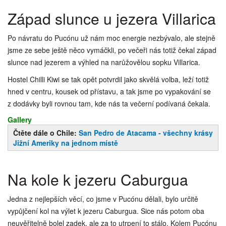
Západ slunce u jezera Villarica
Po návratu do Pucónu už nám moc energie nezbývalo, ale stejně
jsme ze sebe ještě něco vymáčkli, po večeři nás totiž čekal západ
slunce nad jezerem a výhled na narůžovělou sopku Villarica.
Hostel Chilli Kiwi se tak opět potvrdil jako skvělá volba, leží totiž
hned v centru, kousek od přístavu, a tak jsme po vypakování se
z dodávky byli rovnou tam, kde nás ta večerní podívaná čekala.
Gallery
Čtěte dále o Chile:
San Pedro de Atacama - všechny krásy
Jižní Ameriky na jednom místě
Na kole k jezeru Caburgua
Jedna z nejlepších věcí, co jsme v Pucónu dělali, bylo určitě
vypůjčení kol na výlet k jezeru Caburgua. Sice nás potom oba
neuvěřitelně bolel zadek, ale za to utrpení to stálo. Kolem Pucónu