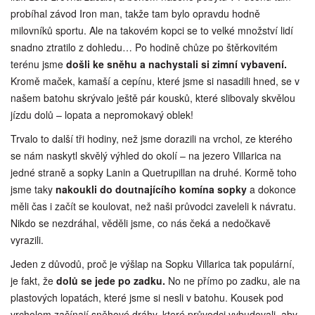
probíhal závod Iron man, takže tam bylo opravdu hodně
milovníků sportu. Ale na takovém kopci se to velké množství lidí
snadno ztratilo z dohledu… Po hodině chůze po štěrkovitém
terénu jsme
došli ke sněhu a nachystali si zimní vybavení.
Kromě maček, kamaší a cepínu, které jsme si nasadili hned, se v
našem batohu skrývalo ještě pár kousků, které slibovaly skvělou
jízdu dolů – lopata a nepromokavý oblek!
Trvalo to další tři hodiny, než jsme dorazili na vrchol, ze kterého
se nám naskytl skvělý výhled do okolí – na jezero Villarica na
jedné straně a sopky Lanin a Quetrupillan na druhé. Kormě toho
jsme taky
nakoukli do doutnajícího komína sopky
a dokonce
měli čas i začít se koulovat, než naši průvodci zaveleli k návratu.
Nikdo se nezdráhal, věděli jsme, co nás čeká a nedočkavě
vyrazili.
Jeden z důvodů, proč je výšlap na Sopku Villarica tak populární,
je fakt, že
dolů se jede po zadku.
No ne přímo po zadku, ale na
plastových lopatách, které jsme si nesli v batohu. Kousek pod
vrcholem začínají sněhové dráhy, které průvodci vybudovali, aby